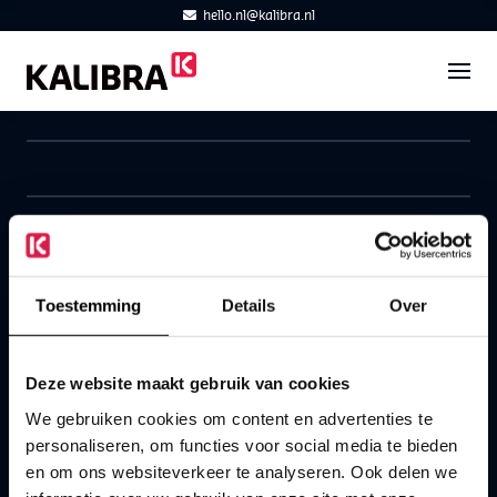
hello.nl@kalibra.nl
Toestemming
Details
Over
Correspon­dentie
Postbus 283
2600 AG Delft
Deze website maakt gebruik van cookies
We gebruiken cookies om content en advertenties te
015 – 27 80 111
personaliseren, om functies voor social media te bieden
hello.nl@kalibra.nl
en om ons websiteverkeer te analyseren. Ook delen we