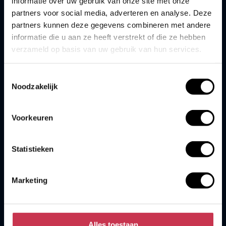
informatie over uw gebruik van onze site met onze
Bezoek­adres
partners voor social media, adverteren en analyse. Deze
partners kunnen deze gegevens combineren met andere
Hoofdkantoor
informatie die u aan ze heeft verstrekt of die ze hebben
Delftechpark 19
verzameld op basis van uw gebruik van hun services.
2628 XJ Delft
Meetkamer
Toestemmingsselectie
Exportweg 3,
Noodzakelijk
9301 ZV Roden
E-mail Meetkamer
Voorkeuren
KVK-nummer
27228702
Statistieken
BTW-nummer
Marketing
NL800189711B01
IBAN
NL69ABNA0400904780
Alles toestaan