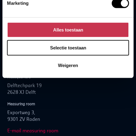
Marketing
Contact
Postbus 283
2600 AG Delft
Alles toestaan
+31152780111
Selectie toestaan
hello.nl@kalibra.nl
Visit address
Weigeren
Headquarters
Delftechpark 19
2628 XJ Delft
Measuring room
Exportweg 3,
9301 ZV Roden
E-mail measuring room