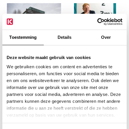
Toestemming
Details
Over
Integration Activities of
Kalibra Vital Leadership
Stationary Laboratories
News
Uncategorized
Deze website maakt gebruik van cookies
We gebruiken cookies om content en advertenties te
personaliseren, om functies voor social media te bieden
en om ons websiteverkeer te analyseren. Ook delen we
informatie over uw gebruik van onze site met onze
partners voor social media, adverteren en analyse. Deze
partners kunnen deze gegevens combineren met andere
Gerben Visser, Fenelab
informatie die u aan ze heeft verstrekt of die ze hebben
Ambassador For Life
verzameld op basis van uw gebruik van hun services.
Uncategorized