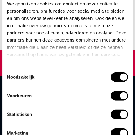
In the coming weeks, four million FFP2 surgical masks are
We gebruiken cookies om content en advertenties te
expected to be produced in Deventer. In addition, if more
personaliseren, om functies voor social media te bieden
materials become available, the permanent production at Royal
en om ons websiteverkeer te analyseren. Ook delen we
bed manufacturer Auping will increase to hundreds of
informatie over uw gebruik van onze site met onze
thousands a week. Medical designer Jasper Brands from Panton
managed to complete product development, complete with
partners voor social media, adverteren en analyse. Deze
certification, in less than three weeks.
partners kunnen deze gegevens combineren met andere
informatie die u aan ze heeft verstrekt of die ze hebben
verzameld op basis van uw gebruik van hun services.
Toestemmingsselectie
Noodzakelijk
Voorkeuren
Statistieken
Marketing