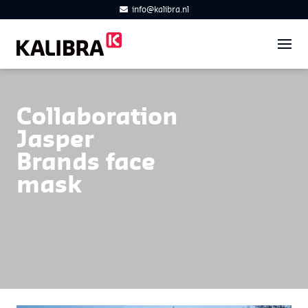
info@kalibra.nl
Collaboration
Jasper
Brands face
mask