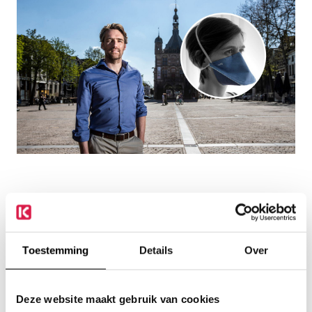
Collaboration Jasper
Brands face mask
Toestemming
Details
Over
Producing and testing millions of surgical masks in record time:
thanks to Jasper from Deventer and Kalibra, it’s about to
happen. ‘Unbelievable’
Deze website maakt gebruik van cookies