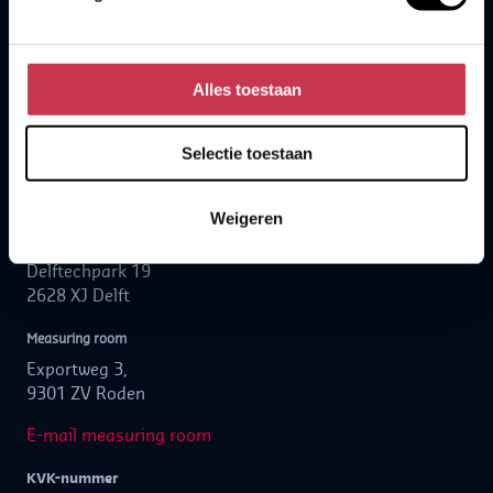
Contact
Postbus 283
2600 AG Delft
Alles toestaan
+31152780111
hello.nl@kalibra.nl
Selectie toestaan
Visit address
Weigeren
Headquarters
Delftechpark 19
2628 XJ Delft
Measuring room
Exportweg 3,
9301 ZV Roden
E-mail measuring room
KVK-nummer