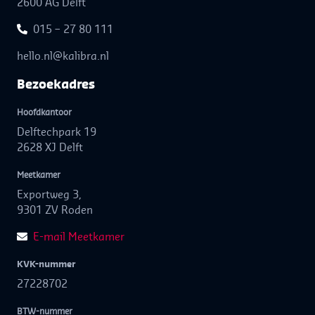
2600 AG Delft
015 – 27 80 111
hello.nl@kalibra.nl
Bezoek­adres
Hoofdkantoor
Delftechpark 19
2628 XJ Delft
Meetkamer
Exportweg 3,
9301 ZV Roden
E-mail Meetkamer
KVK-nummer
27228702
BTW-nummer