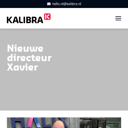
hello.nl@kalibra.nl
Nieuwe
directeur
Xavier