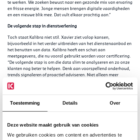
te werken. We zoeken bewust naar een gezonde mix van ervaring
en frisse energie. Jonge mensen brengen digitale vaardigheden
en een nieuwe blik mee. Dat vult elkaar prachtig aan.”
De volgende stap in dienstverlening
Toch staat Kalibra niet stil. Xavier ziet volop kansen,
bijvoorbeeld in het verder uitbreiden van het dienstenaanbod en
het benutten van data. Kalibra heeft een schat aan
meetgegevens, die nu vooral gebruikt worden voor certificering.
“De volgende stap is om die data slim te analyseren en zo onze
klanten nog beter te helpen. Denk aan voorspellend onderhoud,
trends signaleren of proactief adviseren. Niet alleen meer
meten, maar ook meer meedenken.”
Daarnaast kijkt hij naar manieren om het dienstenaanbod
verder uit te breiden, altijd in aansluiting op wat Kalibra al
Toestemming
Details
Over
biedt. “We willen klanten op meer vlakken ondersteunen, met
diensten die logisch passen bij wat we al doen. Zodat we met
één bezoek méér voor ze kunnen betekenen.”
Deze website maakt gebruik van cookies
Groeien op onze manier
We gebruiken cookies om content en advertenties te
De toekomst van Kalibra ligt volgens hem in de combinatie van