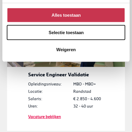
Alles toestaan
Selectie toestaan
Weigeren
Service Engineer Validatie
Opleidingsniveau:
MBO - MBO+
O
Locatie:
Randstad
L
Salaris:
€ 2.850 - 4.600
S
Uren:
32 - 40 uur
U
Vacature bekijken
V