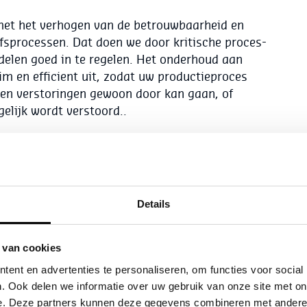
 met het verhogen van de betrouwbaarheid en
jfsprocessen. Dat doen we door kritische proces-
len goed in te regelen. Het onderhoud aan
lim en efficient uit, zodat uw productieproces
en verstoringen gewoon door kan gaan, of
elijk wordt verstoord..
e
diensten
iedenis
Details
alibra de organisatie voor al uw
kalibraties
,
 van cookies
 Tevens zijn wij erkend door meerdere
ent en advertenties te personaliseren, om functies voor social
es. Samen met onze 120 medewerkers voeren wij
. Ook delen we informatie over uw gebruik van onze site met on
lijks uit. Onze specialisten zijn landelijk
e. Deze partners kunnen deze gegevens combineren met andere i