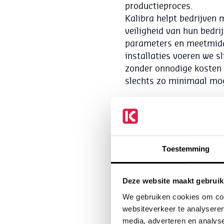
productieproces.
Kalibra helpt bedrijven
veiligheid van hun bedri
parameters en meetmidde
installaties voeren we s
zonder onnodige kosten 
slechts zo minimaal mog
Meer weten? Bekijk onz
Onze gesch
Toestemming
Al meer dan 30 jaar is K
Deze website maakt gebruik
validaties
en
inspecties
.
We gebruiken cookies om cont
internationale instanti
websiteverkeer te analyseren
bovengenoemde zaken dage
media, adverteren en analys