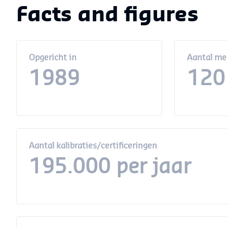
Facts and figures
Opgericht in
Aantal me
1989
120
Aantal kalibraties/certificeringen
195.000 per jaar