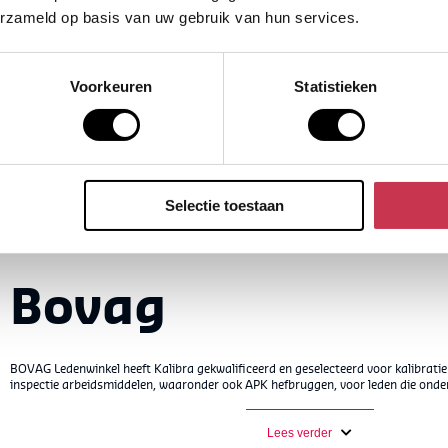
catie onze kennis in de praktijk te brengen. Daar
erzameld op basis van uw gebruik van hun services.
 trots op!
 wij deel uit EQUANS. Wij blijven Kalibra zoals
Voorkeuren
Statistieken
 en persoonlijk. Wij kennen de organisaties waar
ideren en inspecteren door en door. Daarnaast zijn
reniging voor kalibratie organisaties, genaamd
Selectie toestaan
Bovag
BOVAG Ledenwinkel heeft Kalibra gekwalificeerd en geselecteerd voor kalibrati
inspectie arbeidsmiddelen, waaronder ook APK hefbruggen, voor leden die onde
Lees verder