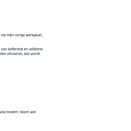
k via mijn vorige werkgever,
van kalibratie en validatie.
eden uitvoeren, dat wordt
landse bodem. Want wat