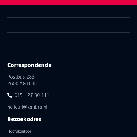
Correspon­dentie
Postbus 283
2600 AG Delft
015 – 27 80 111
hello.nl@kalibra.nl
Bezoek­adres
Hoofdkantoor