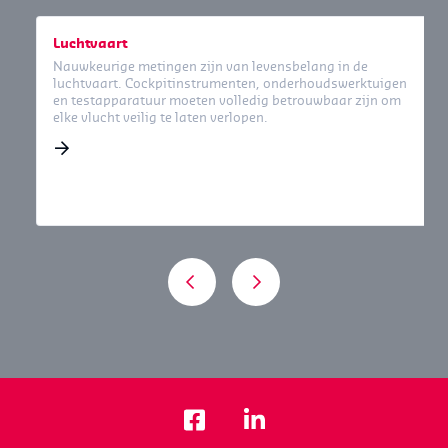
Luchtvaart
Nauwkeurige metingen zijn van levensbelang in de
luchtvaart. Cockpitinstrumenten, onderhoudswerktuigen
en testapparatuur moeten volledig betrouwbaar zijn om
elke vlucht veilig te laten verlopen.