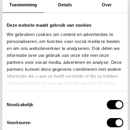
verifiëren dat systemen, apparatuur en processen voldoen
Toestemming
Details
Over
aan de vooraf gestelde eisen en normen. Dit omvat het
controleren van de betrouwbaarheid, veiligheid en
functionaliteit van technische installaties, zoals
meetinstrumenten
,
cleanrooms
en
Deze website maakt gebruik van cookies
laboratoriumapparatuur
. Het doel van technische validatie
We gebruiken cookies om content en advertenties te
is om te zorgen dat alles correct werkt en voldoet aan de
vereiste regelgeving, zonder risico’s voor de kwaliteit van
personaliseren, om functies voor social media te bieden
het proces of de veiligheid van de betrokkenen.
en om ons websiteverkeer te analyseren. Ook delen we
informatie over uw gebruik van onze site met onze
partners voor social media, adverteren en analyse. Deze
Wanneer is validatie verplicht
partners kunnen deze gegevens combineren met andere
+
of gewenst?
informatie die u aan ze heeft verstrekt of die ze hebben
verzameld op basis van uw gebruik van hun services.
Validatie is verplicht in sectoren waar de veiligheid van
Welke sectoren maken
producten of processen van groot belang is, zoals de
Toestemmingsselectie
farmaceutische industrie, voedingsindustrie en
Noodzakelijk
gebruik van validaties door
+
gezondheidszorg. Het is vereist om te voldoen aan wet- en
regelgeving, bijvoorbeeld bij technische validatie van kritische
Kalibra?
apparatuur en systemen. Ook bij audits of certificeringen wordt
Voorkeuren
validatie vaak gevraagd. Validatie is gewenst wanneer het