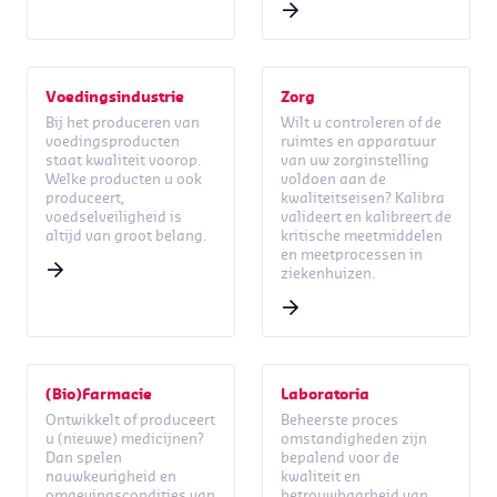
Voedingsindustrie
Zorg
Bij het produceren van
Wilt u controleren of de
voedingsproducten
ruimtes en apparatuur
staat kwaliteit voorop.
van uw zorginstelling
Welke producten u ook
voldoen aan de
produceert,
kwaliteitseisen? Kalibra
voedselveiligheid is
valideert en kalibreert de
altijd van groot belang.
kritische meetmiddelen
en meetprocessen in
ziekenhuizen.
(Bio)Farmacie
Laboratoria
Ontwikkelt of produceert
Beheerste proces
u (nieuwe) medicijnen?
omstandigheden zijn
Dan spelen
bepalend voor de
nauwkeurigheid en
kwaliteit en
omgevingscondities van
betrouwbaarheid van