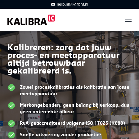
hello.nl@kalibra.nl
Kalibreren: zorg dat jouw
proces- en meetapparatuur
altijd betrouwbaar
gekalibreerd is.
Zowel proceskalibraties als kalibratie van losse
meetapparatuur
Merkongebonden, geen belang bij verkoop, dus
geen onterechte afkeur
RvA-geaccrediteerd volgens ISO 17025 (K088)
Snelle uitvoering zonder productie-