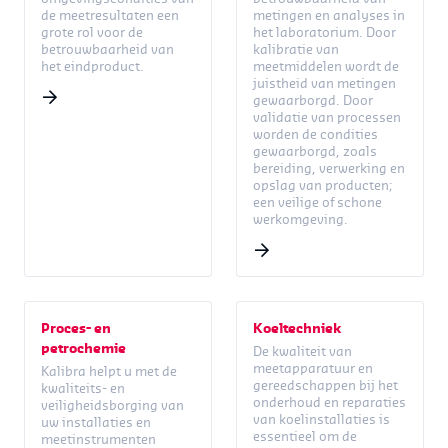
de meetresultaten een
metingen en analyses in
grote rol voor de
het laboratorium. Door
betrouwbaarheid van
kalibratie van
het eindproduct.
meetmiddelen wordt de
juistheid van metingen
gewaarborgd. Door
validatie van processen
worden de condities
gewaarborgd, zoals
bereiding, verwerking en
opslag van producten;
een veilige of schone
werkomgeving.
Proces- en
Koeltechniek
petrochemie
De kwaliteit van
meetapparatuur en
Kalibra helpt u met de
gereedschappen bij het
kwaliteits- en
onderhoud en reparaties
veiligheidsborging van
van koelinstallaties is
uw installaties en
essentieel om de
meetinstrumenten