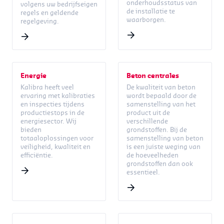
onderhoudsstatus van
volgens uw bedrijfseigen
de installatie te
regels en geldende
waarborgen.
regelgeving.
Energie
Beton centrales
Kalibra heeft veel
De kwaliteit van beton
ervaring met kalibraties
wordt bepaald door de
en inspecties tijdens
samenstelling van het
productiestops in de
product uit de
energiesector. Wij
verschillende
bieden
grondstoffen. Bij de
totaaloplossingen voor
samenstelling van beton
veiligheid, kwaliteit en
is een juiste weging van
efficiëntie.
de hoeveelheden
grondstoffen dan ook
essentieel.