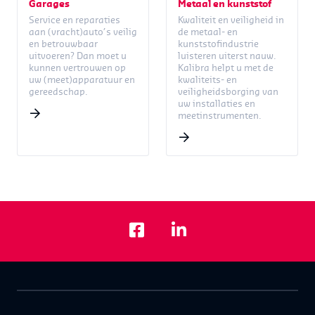
Garages
Metaal en kunststof
Service en reparaties
Kwaliteit en veiligheid in
aan (vracht)auto’s veilig
de metaal- en
en betrouwbaar
kunststofindustrie
uitvoeren? Dan moet u
luisteren uiterst nauw.
kunnen vertrouwen op
Kalibra helpt u met de
uw (meet)apparatuur en
kwaliteits- en
gereedschap.
veiligheidsborging van
uw installaties en
meetinstrumenten.