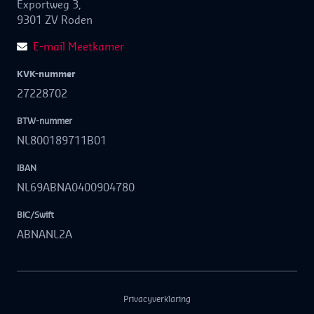
Exportweg 3,
9301 ZV Roden
E-mail Meetkamer
KVK-nummer
27228702
BTW-nummer
NL800189711B01
IBAN
NL69ABNA0400904780
BIC/Swift
ABNANL2A
Privacyverklaring