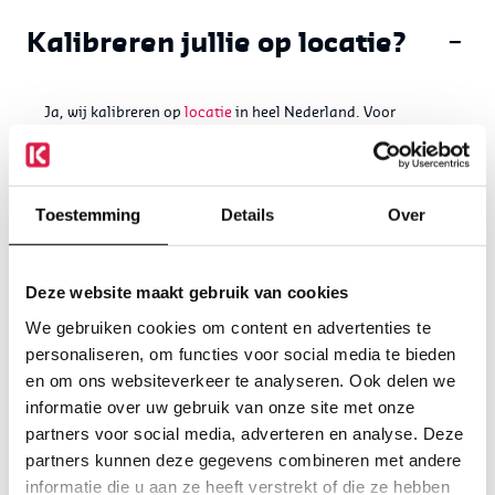
Kalibreren jullie op locatie?
−
Ja, wij kalibreren op
locatie
in heel Nederland. Voor
procesinstallaties of losse apparatuur en wanneer je
minimale stilstand of snelle doorlooptijden wilt, komen we
met onze mobiele meetkamer of specialistisch team bij je
langs. Snel, flexibel en volledig geaccrediteerd.
Toestemming
Details
Over
Hoe vaak moet ik
Deze website maakt gebruik van cookies
instrumenten laten
+
We gebruiken cookies om content en advertenties te
kalibreren?
personaliseren, om functies voor social media te bieden
en om ons websiteverkeer te analyseren. Ook delen we
Hoe vaak je
meetinstrumenten
laat kalibreren hangt af van:
informatie over uw gebruik van onze site met onze
Wat is kalibreren?
+
partners voor social media, adverteren en analyse. Deze
Toepassing van het instrument
partners kunnen deze gegevens combineren met andere
Kalibreren is het vergelijken van meetwaarden van een
Frequentie van het gebruik
informatie die u aan ze heeft verstrekt of die ze hebben