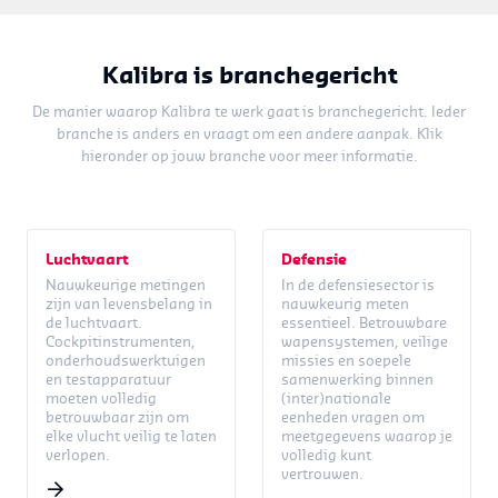
Kalibra is branchegericht
De manier waarop Kalibra te werk gaat is branchegericht. Ieder
branche is anders en vraagt om een andere aanpak. Klik
hieronder op jouw branche voor meer informatie.
Luchtvaart
Defensie
Nauwkeurige metingen
In de defensiesector is
zijn van levensbelang in
nauwkeurig meten
de luchtvaart.
essentieel. Betrouwbare
Cockpitinstrumenten,
wapensystemen, veilige
onderhoudswerktuigen
missies en soepele
en testapparatuur
samenwerking binnen
moeten volledig
(inter)nationale
betrouwbaar zijn om
eenheden vragen om
elke vlucht veilig te laten
meetgegevens waarop je
verlopen.
volledig kunt
vertrouwen.