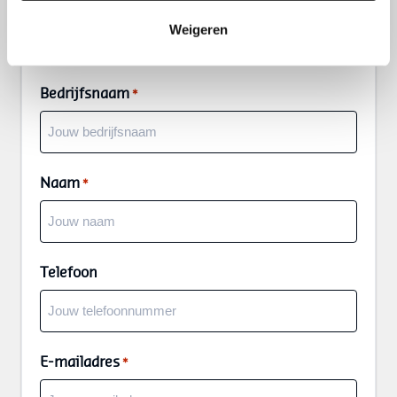
Laat hieronder je gegevens achter, dan nemen wij contact
Weigeren
met je op!
Bedrijfsnaam
*
Naam
*
Telefoon
E-mailadres
*