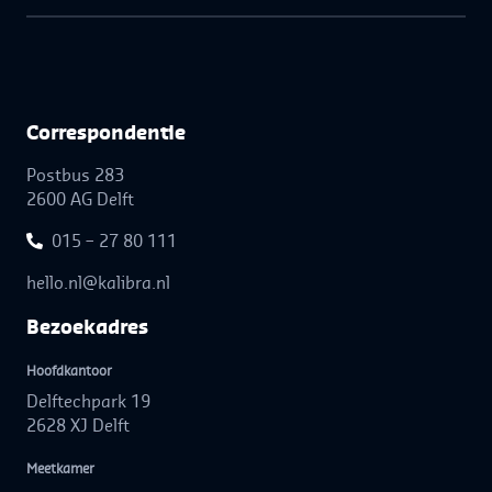
Correspon­dentie
Postbus 283
2600 AG Delft
015 – 27 80 111
hello.nl@kalibra.nl
Bezoek­adres
Hoofdkantoor
Delftechpark 19
2628 XJ Delft
Meetkamer