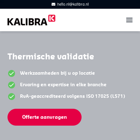
hello.nl@kalibra.nl
Thermische validatie
Werkzaamheden bij u op locatie
Ervaring en expertise in elke branche
RvA-geaccrediteerd volgens ISO 17025 (L571)
Offerte aanvragen