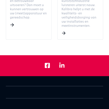
en betrouwbaar
kunststofindustrie
uitvoeren? Dan moet u
luisteren uiterst nauw.
kunnen vertrouwen op
Kalibra helpt u met de
uw (meet)apparatuur en
kwaliteits- en
gereedschap.
veiligheidsborging van
uw installaties en
meetinstrumenten.