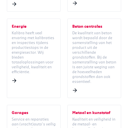
Energie
Beton centrales
Kalibra heeft veel
De kwaliteit van beton
ervaring met kalibraties
wordt bepaald door de
en inspecties tijdens
samenstelling van het
productiestops in de
product uit de
energiesector. Wij
verschillende
bieden
grondstoffen. Bij de
totaaloplossingen voor
samenstelling van beton
veiligheid, kwaliteit en
is een juiste weging van
efficiëntie.
de hoeveelheden
grondstoffen dan ook
essentieel.
Garages
Metaal en kunststof
Service en reparaties
Kwaliteit en veiligheid in
aan (vracht)auto’s veilig
de metaal- en