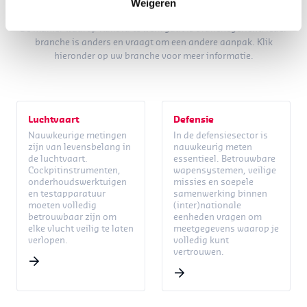
Kalibra is branchegericht
Weigeren
De manier waarop Kalibra te werk gaat is branchegericht. Ieder
branche is anders en vraagt om een andere aanpak. Klik
hieronder op uw branche voor meer informatie.
Luchtvaart
Defensie
Nauwkeurige metingen
In de defensiesector is
zijn van levensbelang in
nauwkeurig meten
de luchtvaart.
essentieel. Betrouwbare
Cockpitinstrumenten,
wapensystemen, veilige
onderhoudswerktuigen
missies en soepele
en testapparatuur
samenwerking binnen
moeten volledig
(inter)nationale
betrouwbaar zijn om
eenheden vragen om
elke vlucht veilig te laten
meetgegevens waarop je
verlopen.
volledig kunt
vertrouwen.