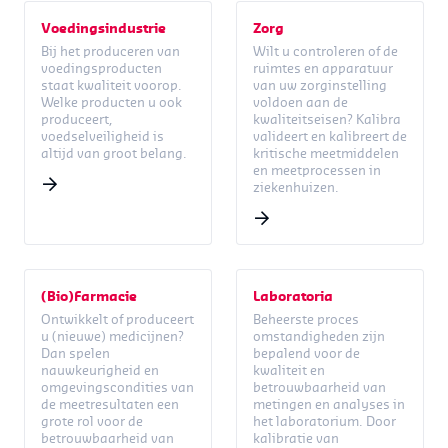
Voedingsindustrie
Zorg
Bij het produceren van
Wilt u controleren of de
voedingsproducten
ruimtes en apparatuur
staat kwaliteit voorop.
van uw zorginstelling
Welke producten u ook
voldoen aan de
produceert,
kwaliteitseisen? Kalibra
voedselveiligheid is
valideert en kalibreert de
altijd van groot belang.
kritische meetmiddelen
en meetprocessen in
ziekenhuizen.
(Bio)Farmacie
Laboratoria
Ontwikkelt of produceert
Beheerste proces
u (nieuwe) medicijnen?
omstandigheden zijn
Dan spelen
bepalend voor de
nauwkeurigheid en
kwaliteit en
omgevingscondities van
betrouwbaarheid van
de meetresultaten een
metingen en analyses in
grote rol voor de
het laboratorium. Door
betrouwbaarheid van
kalibratie van