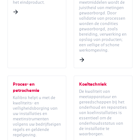
het eindproduct.
meetmiddelen wordt de
juistheid van metingen
gewaarborgd. Door
validatie van processen
worden de condities
gewaarborgd, zoals
bereiding, verwerking en
opslag van producten;
een veilige of schone
werkomgeving.
Proces- en
Koeltechniek
petrochemie
De kwaliteit van
meetapparatuur en
Kalibra helpt u met de
gereedschappen bij het
kwaliteits- en
onderhoud en reparaties
veiligheidsborging van
van koelinstallaties is
uw installaties en
essentieel om de
meetinstrumenten
onderhoudsstatus van
volgens uw bedrijfseigen
de installatie te
regels en geldende
waarborgen.
regelgeving.