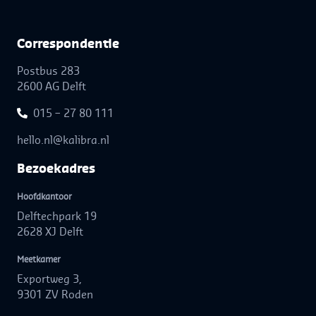
Correspon­dentie
Postbus 283
2600 AG Delft
015 – 27 80 111
hello.nl@kalibra.nl
Bezoek­adres
Hoofdkantoor
Delftechpark 19
2628 XJ Delft
Meetkamer
Exportweg 3,
9301 ZV Roden