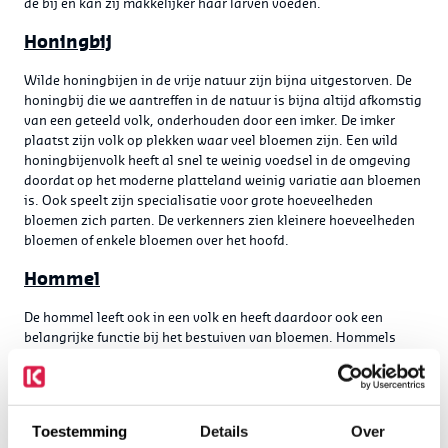
de bij en kan zij makkelijker haar larven voeden.
Honingbij
Wilde honingbijen in de vrije natuur zijn bijna uitgestorven. De
honingbij die we aantreffen in de natuur is bijna altijd afkomstig
van een geteeld volk, onderhouden door een imker. De imker
plaatst zijn volk op plekken waar veel bloemen zijn. Een wild
honingbijenvolk heeft al snel te weinig voedsel in de omgeving
doordat op het moderne platteland weinig variatie aan bloemen
is. Ook speelt zijn specialisatie voor grote hoeveelheden
bloemen zich parten. De verkenners zien kleinere hoeveelheden
bloemen of enkele bloemen over het hoofd.
Hommel
De hommel leeft ook in een volk en heeft daardoor ook een
belangrijke functie bij het bestuiven van bloemen. Hommels
houden echter van meer variatie en zijn minder gespecialiseerd
in grootschaligheid. De hommel zoekt zelfstandig de omgeving
van zijn volk af naar bloemen en neemt daardoor makkelijker
kleine hoeveelheden bloemen mee in zijn zoektocht. Hommels
Toestemming
Details
Over
ziet men daardoor vaker in de tuin dan bijen.