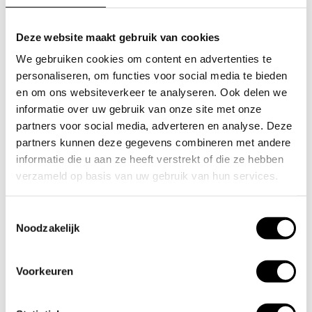
Achteruitgang van de honingbij
Deze website maakt gebruik van cookies
De laatste jaren is een opvallende achteruitgang van het aantal
We gebruiken cookies om content en advertenties te
honingbijen waar te nemen. Er zijn verschillende oorzaken in het
personaliseren, om functies voor social media te bieden
spel. Gedacht wordt aan het gebruik van pesticiden op planten,
en om ons websiteverkeer te analyseren. Ook delen we
een tekort aan bloeiende planten en de varroamijt die de
informatie over uw gebruik van onze site met onze
vitaliteit van het bijenvolk aantast. Tot nu toe uitgevoerd
onderzoek verklaart niet waarom het de laatste vijf jaar opeens
partners voor social media, adverteren en analyse. Deze
zoveel sneller gaat dan daarvoor. Wel is duidelijk dat de
partners kunnen deze gegevens combineren met andere
honingbij in zwaar weer verkeert.
informatie die u aan ze heeft verstrekt of die ze hebben
verzameld op basis van uw gebruik van hun services.
Meer bloeiende planten op het
platteland
Toestemmingsselectie
Noodzakelijk
Om de wilde bijen, solitaire bijen en hommels te helpen is het
nodig meer bloeiende planten op het platteland te krijgen. Met
behulp van subsidies leggen akkerbouwers bloemstroken aan
Voorkeuren
langs de randen van hun akkers. Deze stroken vormen lange
bloemenlijnen in het landschap, waardoor de bijen zich
makkelijker verspreiden over het landschap. De grote