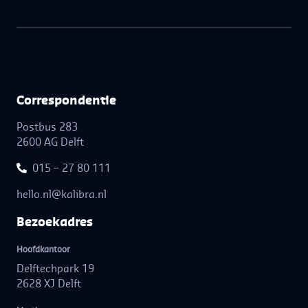
Correspon­dentie
Postbus 283
2600 AG Delft
015 – 27 80 111
hello.nl@kalibra.nl
Bezoek­adres
Hoofdkantoor
Delftechpark 19
2628 XJ Delft