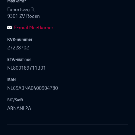
Meetkamer
Exportweg 3,
9301 ZV Roden
E-mail Meetkamer
KVK-nummer
27228702
BTW-nummer
NL800189711B01
IBAN
NL69ABNA0400904780
BIC/Swift
ABNANL2A