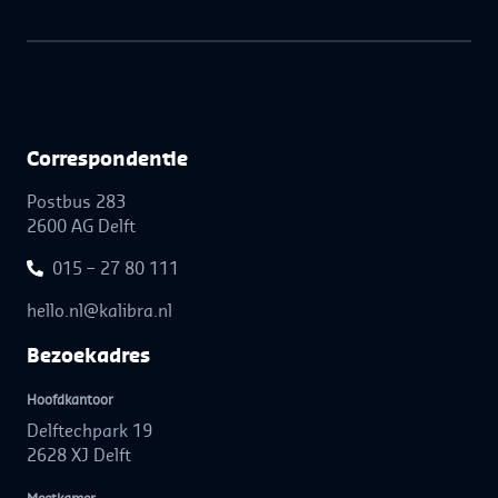
Correspon­dentie
Postbus 283
2600 AG Delft
015 – 27 80 111
hello.nl@kalibra.nl
Bezoek­adres
Hoofdkantoor
Delftechpark 19
2628 XJ Delft