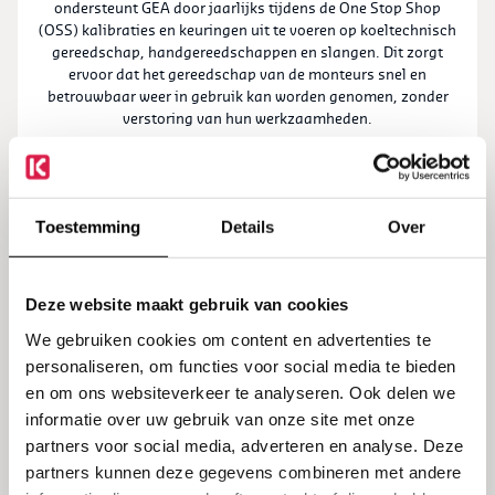
ondersteunt GEA door jaarlijks tijdens de One Stop Shop
(OSS) kalibraties en keuringen uit te voeren op koeltechnisch
gereedschap, handgereedschappen en slangen. Dit zorgt
ervoor dat het gereedschap van de monteurs snel en
betrouwbaar weer in gebruik kan worden genomen, zonder
verstoring van hun werkzaamheden.
Lees hier de case
Toestemming
Details
Over
Kalibreren
Deze website maakt gebruik van cookies
We gebruiken cookies om content en advertenties te
personaliseren, om functies voor social media te bieden
Campina verwerkt dagelijks grote volumes zuivelproducten,
en om ons websiteverkeer te analyseren. Ook delen we
waarbij nauwkeurige temperatuurmetingen cruciaal zijn voor
informatie over uw gebruik van onze site met onze
kwaliteit, veiligheid en procesbeheersing. Kalibratie is daarbij
geen bijzaak, het is een vast onderdeel van het
partners voor social media, adverteren en analyse. Deze
productieproces. Daarom kiest Campina voor Kalibra. Omdat
partners kunnen deze gegevens combineren met andere
veldkalibratie snel, betrouwbaar en zonder verstoring moet