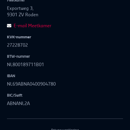
Meetkamer
Exportweg 3,
9301 ZV Roden
E-mail Meetkamer
KVK-nummer
27228702
BTW-nummer
NL800189711B01
IBAN
NL69ABNA0400904780
BIC/Swift
ABNANL2A