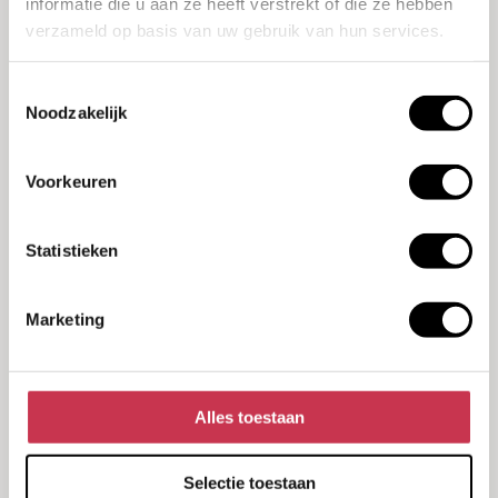
informatie die u aan ze heeft verstrekt of die ze hebben
verlopen.
verzameld op basis van uw gebruik van hun services.
Lees hier de case
Toestemmingsselectie
Noodzakelijk
Kalibreren
Voorkeuren
Statistieken
Normec AquaServa ondersteunt organisaties bij het naleven
van wet- en regelgeving op het gebied van milieu, veiligheid
en productkwaliteit. Nauwkeurige metingen zijn daarin
Marketing
essentieel. Voor de kalibratie van meetapparatuur vertrouwt
Normec op Kalibra, omdat betrouwbare meetwaarden de
basis vormen van hun dienstverlening.
Alles toestaan
Lees hier de case
Selectie toestaan