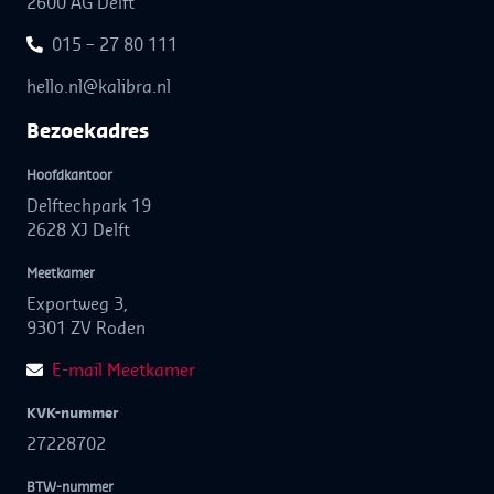
2600 AG Delft
015 – 27 80 111
hello.nl@kalibra.nl
Bezoek­adres
Hoofdkantoor
Delftechpark 19
2628 XJ Delft
Meetkamer
Exportweg 3,
9301 ZV Roden
E-mail Meetkamer
KVK-nummer
27228702
BTW-nummer