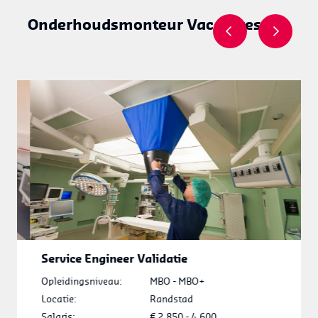
Onderhoudsmonteur Vacatures
Service Engineer Validatie
Opleidingsniveau:
MBO - MBO+
O
Locatie:
Randstad
L
Salaris:
€ 2.850 - 4.600