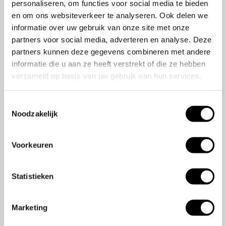
personaliseren, om functies voor social media te bieden
en om ons websiteverkeer te analyseren. Ook delen we
informatie over uw gebruik van onze site met onze
partners voor social media, adverteren en analyse. Deze
partners kunnen deze gegevens combineren met andere
informatie die u aan ze heeft verstrekt of die ze hebben
verzameld op basis van uw gebruik van hun services.
Toestemmingsselectie
Noodzakelijk
Voorkeuren
Aandacht
We zetten ons in voor een omgeving waar iedereen zich
Statistieken
gewaardeerd en gerespecteerd voelt. Onze werkcultuur is
gericht op samenwerking.
We zijn een hecht team dat met enthousiasme
Marketing
samenwerkt, wat het werk leuk maakt. We geloven dat
wanneer je plezier hebt in je werk, je betere resultaten